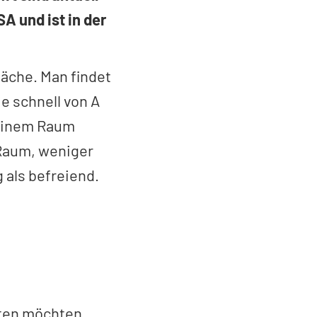
A und ist in der
läche. Man findet
e schnell von A
leinem Raum
 Raum, weniger
 als befreiend.
eten möchten.