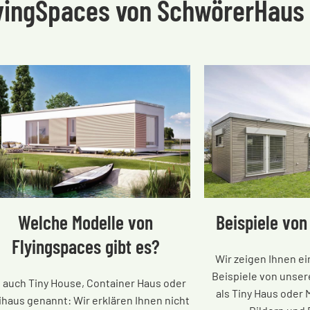
lyingSpaces von SchwörerHaus
Welche Modelle von
Beispiele von
Flyingspaces gibt es?
Wir zeigen Ihnen e
Beispiele von unser
t auch Tiny House, Container Haus oder
als Tiny Haus oder 
ihaus genannt: Wir erklären Ihnen nicht