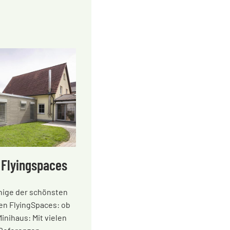
 Flyingspaces
inige der schönsten
en FlyingSpaces: ob
Minihaus: Mit vielen