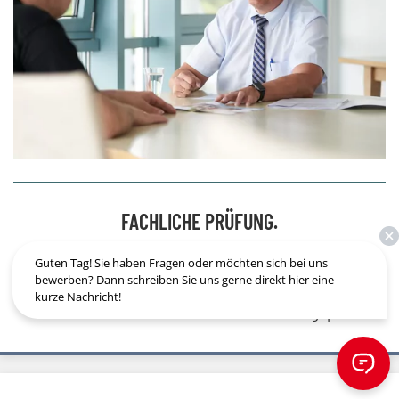
FACHLICHE PRÜFUNG.
Von unseren Abteilungsleitern wird die Bewerbung in
Guten Tag! Sie haben Fragen oder möchten sich bei uns
bewerben? Dann schreiben Sie uns gerne direkt hier eine
Zusammenarbeit mit dem Personalleiter oder der
kurze Nachricht!
stellvertretenden Personalleiterin fachlich geprüft.