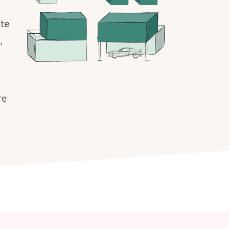
ate
,
re