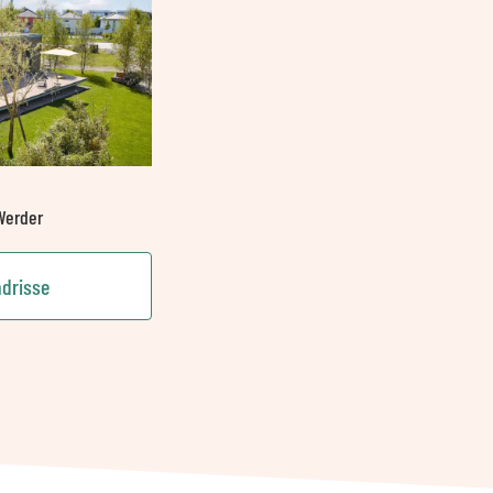
Werder
ndrisse