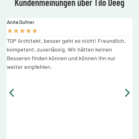
Kundenmeinungen über Tilo Deeg
Anita Dufner
I
★
★
★
★
★
t
TOP Architekt, besser geht es nicht! Freundlich,
D
kompetent, zuverlässig. Wir hätten keinen
V
pe
Besseren finden können und können ihn nur
b
ut
weiter empfehlen.
s
e
V
V
d
W
W
s
en
e
S