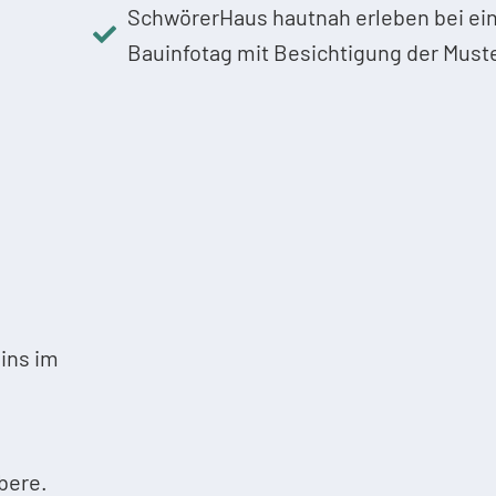
SchwörerHaus hautnah erleben bei e
Bauinfotag mit Besichtigung der Must
ins im
bere.