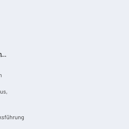
ch…
m
us,
rksführung