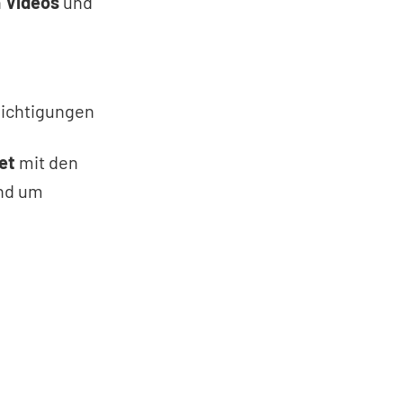
n
Videos
und
ichtigungen
et
mit den
nd um