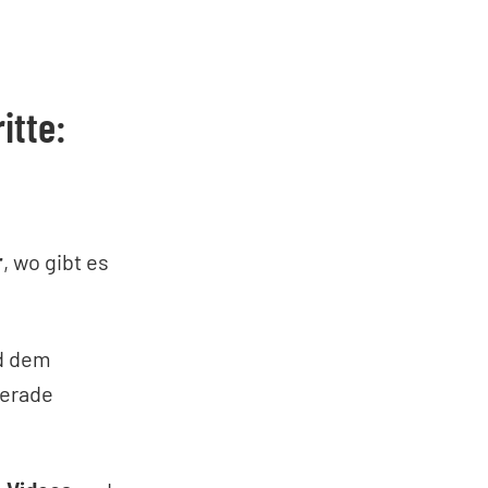
itte:
r
, wo gibt es
d dem
gerade