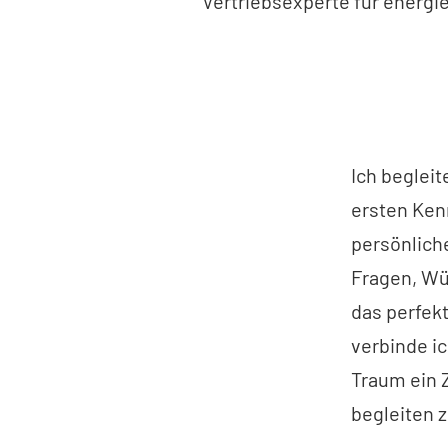
Vertriebsexperte für energi
Ich begleit
ersten Ken
persönliche
Fragen, Wü
das perfek
verbinde i
Traum ein 
begleiten z