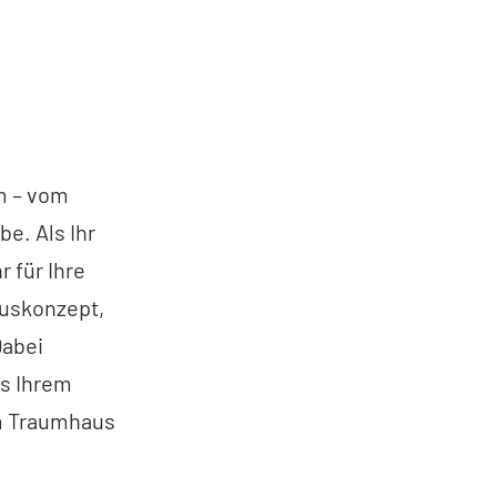
im – vom
e. Als Ihr
 für Ihre
auskonzept,
Dabei
us Ihrem
um Traumhaus