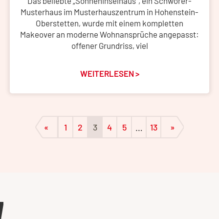
Das beliebte „Sonneninselhaus“, ein Schwörer-
Musterhaus im Musterhauszentrum in Hohenstein-
Oberstetten, wurde mit einem kompletten
Makeover an moderne Wohnansprüche angepasst:
offener Grundriss, viel
WEITERLESEN >
«
1
2
3
4
5
…
13
»