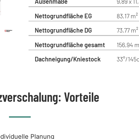
Außenmaße
9,89 x 1
Nettogrundfläche EG
83,17 m²
Nettogrundfläche DG
73,77 m²
Nettogrundfläche gesamt
156,94 m
Dachneigung/Kniestock
33°/145
zverschalung: Vorteile
ndividuelle Planung