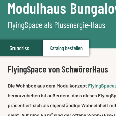
Modulhaus Bungal
FlyingSpace als Plusenergie-Haus
Grundriss
Katalog bestellen
FlyingSpace von SchwörerHaus
Die Wohnbox aus dem Modulkonzept
FlyingSpace
hervorzuheben ist außerdem, dass dieses FlyingS
präsentiert sich als eigenständige Wohneinheit m
dient. Auf rund 43 m² sind der offene Wohn-/Ess-/