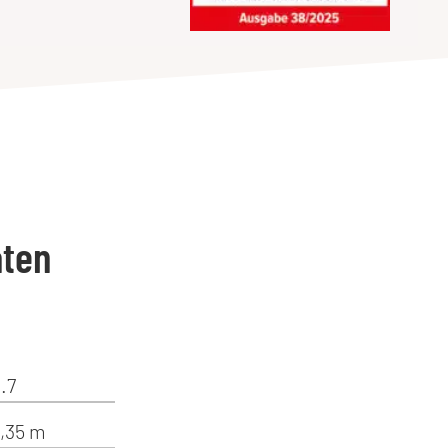
aten
.7
4,35 m