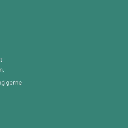
t
n.
ng gerne