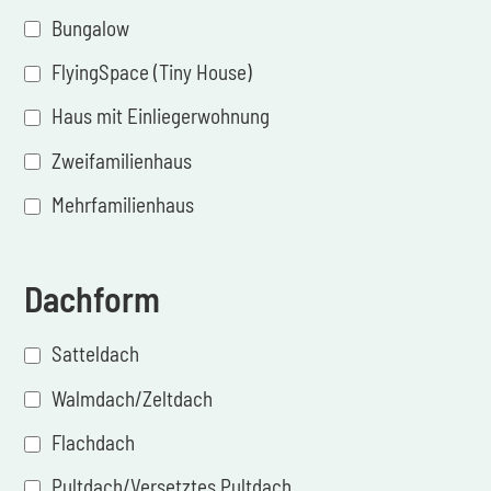
Bungalow
FlyingSpace (Tiny House)
Haus mit Einliegerwohnung
Zweifamilienhaus
Mehrfamilienhaus
Dachform
Satteldach
Walmdach/Zeltdach
Flachdach
Pultdach/Versetztes Pultdach