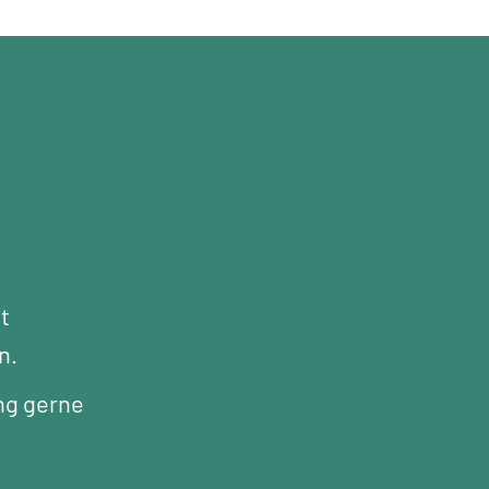
t
n.
ng gerne