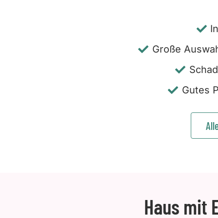
I
Große Auswah
Schad
Gutes P
All
Haus mit E