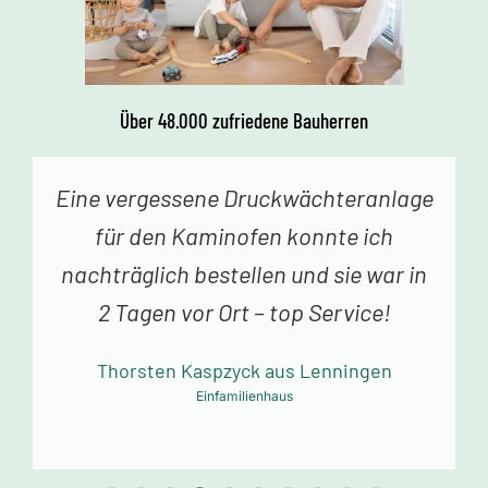
Über 48.000 zufriedene Bauherren
lage
Kurz: Eigentlich nur gute
h
Erfahrungen! Viel Erfolg in der
r in
Zukunft! Gruß Stiefele
Familie Stiefele aus Metzingen
Einfamilienhaus