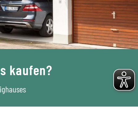
us kaufen?
tighauses