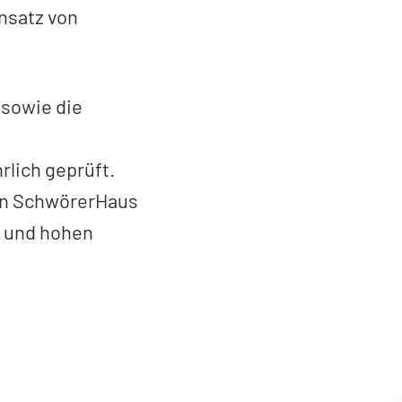
nsatz von
 sowie die
rlich geprüft.
von SchwörerHaus
n und hohen