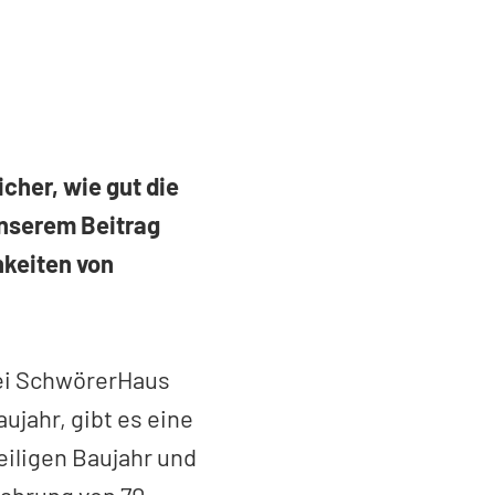
cher, wie gut die
unserem Beitrag
hkeiten von
bei SchwörerHaus
jahr, gibt es eine
iligen Baujahr und
fahrung von 70