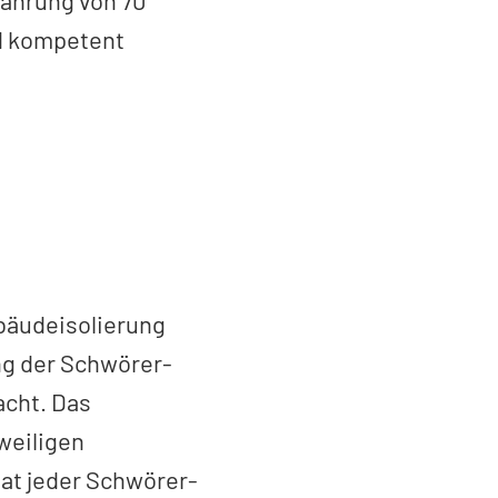
d kompetent
bäudeisolierung
ung der Schwörer-
cht. Das
weiligen
at jeder Schwörer-