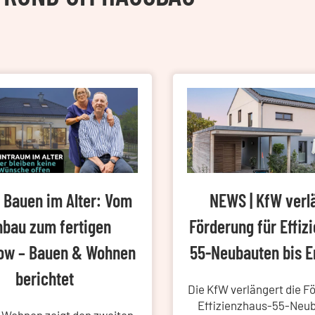
 Bauen im Alter: Vom
NEWS | KfW verl
bau zum fertigen
Förderung für Effiz
ow – Bauen & Wohnen
55-Neubauten bis 
berichtet
Die KfW verlängert die F
Effizienzhaus-55-Neub