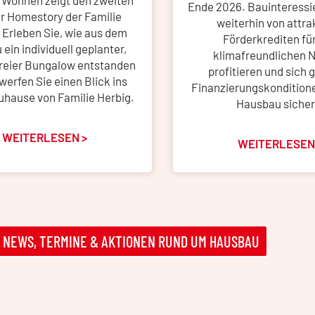
 Wohnen zeigt den zweiten
Ende 2026. Bauinteressi
er Homestory der Familie
weiterhin von attra
 Erleben Sie, wie aus dem
Förderkrediten fü
ein individuell geplanter,
klimafreundlichen 
freier Bungalow entstanden
profitieren und sich 
 werfen Sie einen Blick ins
Finanzierungskonditione
Zuhause von Familie Herbig.
Hausbau sicher
WEITERLESEN >
WEITERLESEN
S, NEWS, TERMINE & AKTIONEN RUND UM HAUSBAU