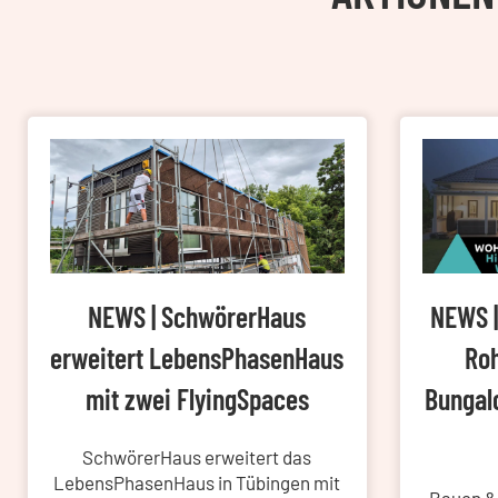
NEWS | SchwörerHaus
NEWS |
erweitert LebensPhasenHaus
Roh
mit zwei FlyingSpaces
Bungal
SchwörerHaus erweitert das
LebensPhasenHaus in Tübingen mit