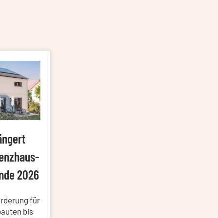
ängert
ienzhaus-
Ende 2026
örderung für
auten bis