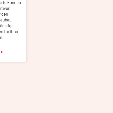
erte können
ktiven
r den
Neubau
günstige
n für ihren
n.
 >