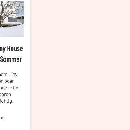
iny House
m Sommer
nem Tiny
n oder
d Sie bei
 deren
ichtig.
 >