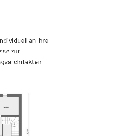
dividuell an Ihre
sse zur
ngsarchitekten