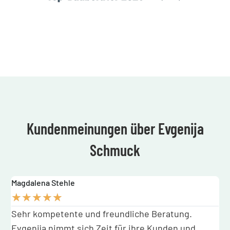
Kundenmeinungen über Evgenija
Schmuck
Magdalena Stehle
M
★
★
★
★
★
Sehr kompetente und freundliche Beratung.
F
Evgenija nimmt sich Zeit für ihre Kunden und
B