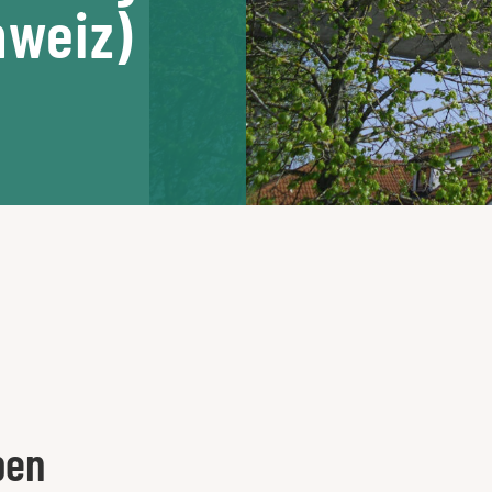
hweiz)
ben