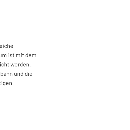
reiche
um ist mit dem
icht werden.
obahn und die
tigen