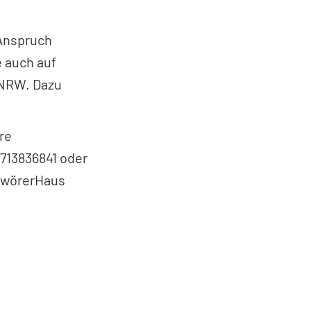
Anspruch
 auch auf
 NRW. Dazu
re
1713836841 oder
chwörerHaus