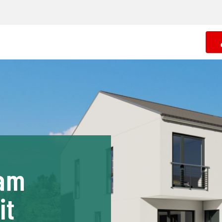
 am
it