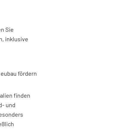
en Sie
n, inklusive
Neubau fördern
alien finden
d- und
Besonders
eßlich