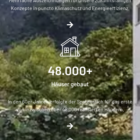
Mehrfache Auszeichnungen für unsere zukunftsfähigen
Konzepte in puncto Klimaschutz und Energieeffizienz.
48.000
+
Häuser gebaut
In den 60er Jahren erfolgte der Spatenstich für das erste
von inzwischen über 48.000 realisierten Häusern.