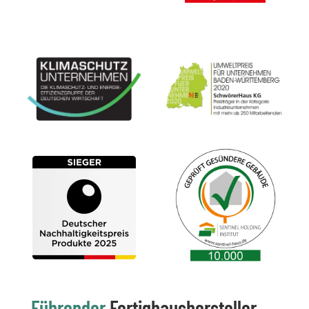
Führender
Fertighaushersteller