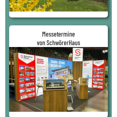
Messetermine
von SchwörerHaus