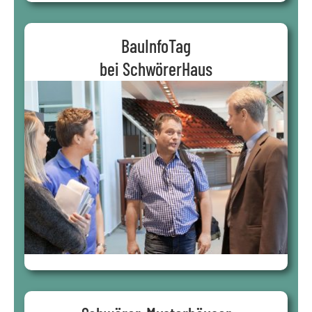
BauInfoTag
bei SchwörerHaus