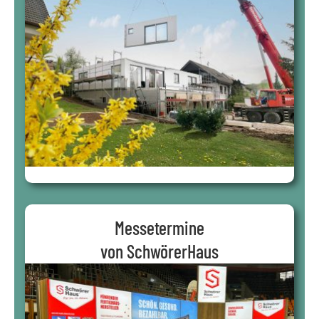
Messetermine
von SchwörerHaus