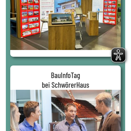
BauInfoTag
bei SchwörerHaus