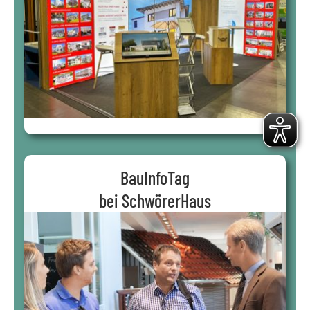
BauInfoTag
bei SchwörerHaus