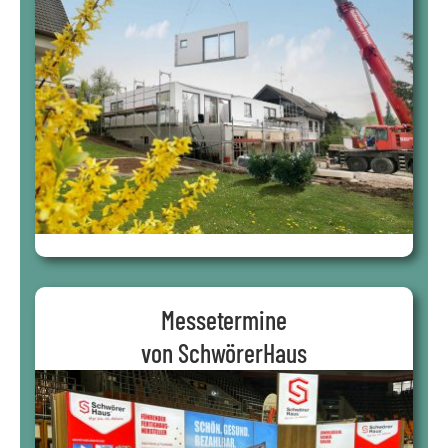
Messetermine
von SchwörerHaus