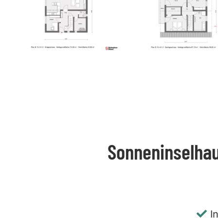
Sonneninselhau
I