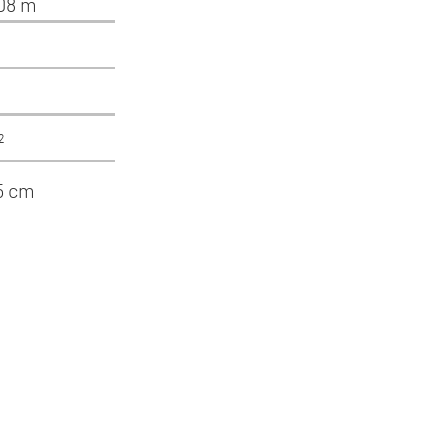
,08 m
²
45 cm