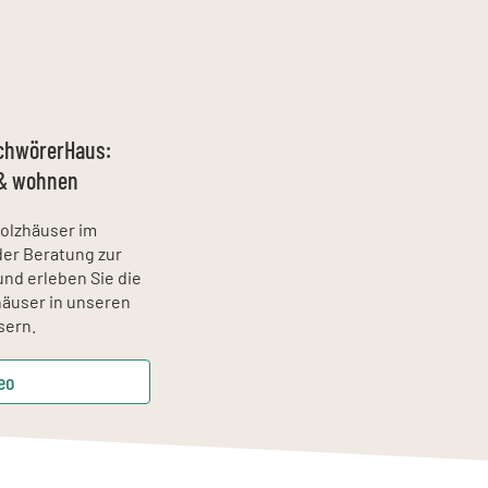
SchwörerHaus:
& wohnen
olzhäuser im
er Beratung zur
nd erleben Sie die
häuser in unseren
sern.
eo