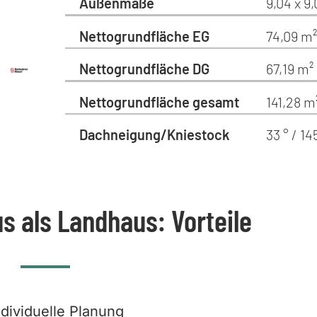
Außenmaße
9,04 x 9
Nettogrundfläche EG
74,09 m²
Nettogrundfläche DG
67,19 m²
Nettogrundfläche gesamt
141,28 m
Dachneigung/Kniestock
33 ° / 1
s als Landhaus: Vorteile
ndividuelle Planung