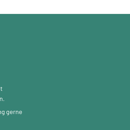
t
n.
ng gerne