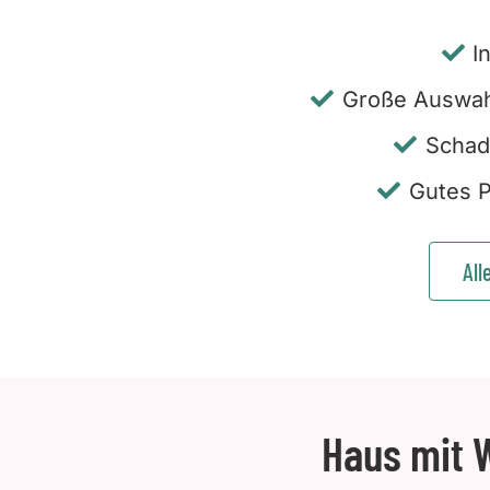
I
Große Auswah
Schad
Gutes P
All
Haus mit W