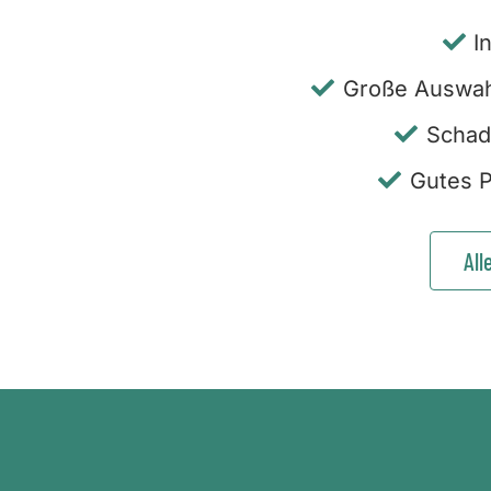
I
Große Auswah
Schad
Gutes P
All