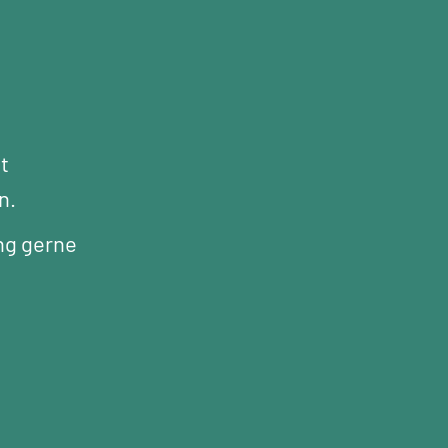
t
n.
ng gerne