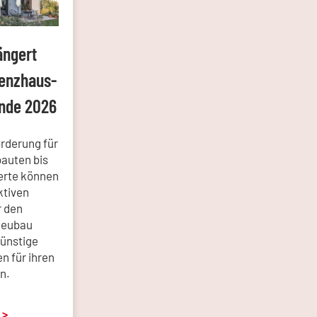
ängert
ienzhaus-
Ende 2026
örderung für
auten bis
erte können
ktiven
r den
Neubau
günstige
n für ihren
n.
 >