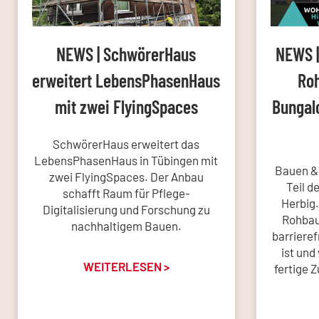
NEWS | SchwörerHaus
NEWS |
erweitert LebensPhasenHaus
Roh
mit zwei FlyingSpaces
Bungal
SchwörerHaus erweitert das
LebensPhasenHaus in Tübingen mit
Bauen &
zwei FlyingSpaces. Der Anbau
Teil d
schafft Raum für Pflege-
Herbig.
Digitalisierung und Forschung zu
Rohbau 
nachhaltigem Bauen.
barriere
ist und
WEITERLESEN >
fertige 