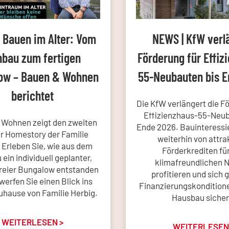
 Bauen im Alter: Vom
NEWS | KfW verl
bau zum fertigen
Förderung für Effiz
ow – Bauen & Wohnen
55-Neubauten bis 
berichtet
Die KfW verlängert die F
Effizienzhaus-55-Neub
 Wohnen zeigt den zweiten
Ende 2026. Bauinteressi
er Homestory der Familie
weiterhin von attra
 Erleben Sie, wie aus dem
Förderkrediten fü
ein individuell geplanter,
klimafreundlichen 
freier Bungalow entstanden
profitieren und sich 
 werfen Sie einen Blick ins
Finanzierungskonditione
Zuhause von Familie Herbig.
Hausbau sicher
WEITERLESEN >
WEITERLESEN