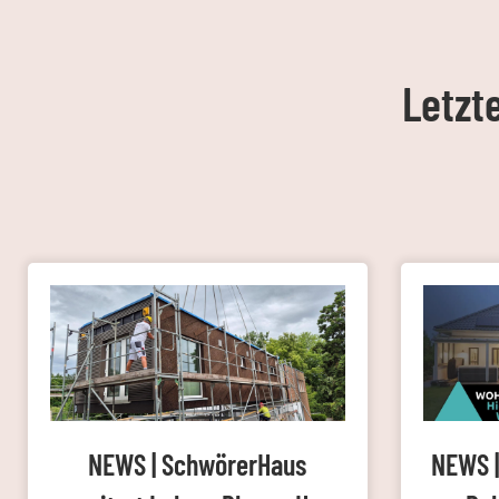
Letzt
NEWS | SchwörerHaus
NEWS |