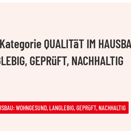
r Kategorie QUALITäT IM HAUSB
EBIG, GEPRüFT, NACHHALTIG
HAUSBAU: WOHNGESUND, LANGLEBIG, GEPRüFT, NACHHALTIG