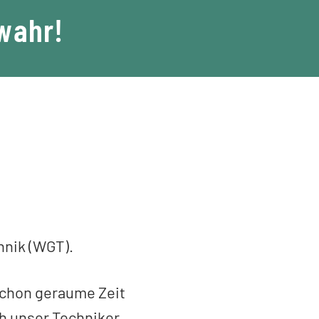
 wahr!
nik (WGT).
schon geraume Zeit
h unser Techniker