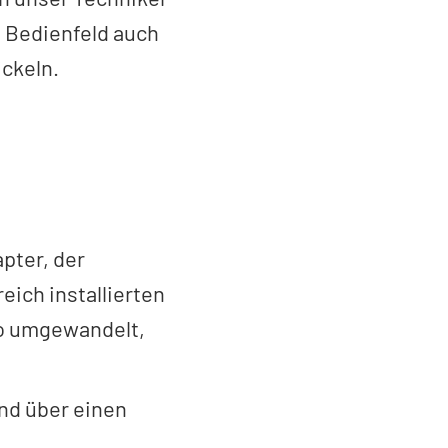
 Bedienfeld auch
ickeln.
apter, der
ich installierten
so umgewandelt,
nd über einen