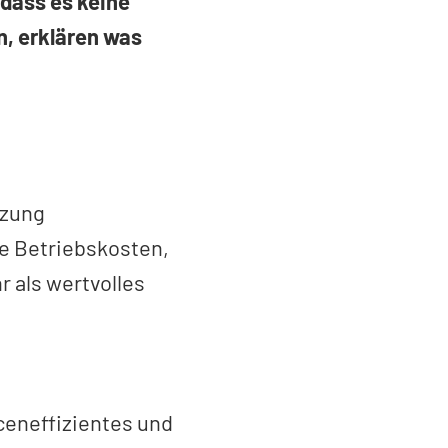
 dass es keine
en, erklären was
tzung
e Betriebskosten,
 als wertvolles
ceneffizientes und