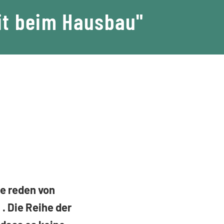
it beim Hausbau"
le reden von
 . Die Reihe der