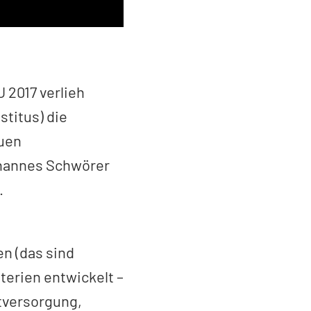
 2017 verlieh
stitus) die
euen
ohannes Schwörer
.
n (das sind
terien entwickelt –
tversorgung,