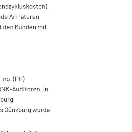
benszykluskosten),
ende Armaturen
it den Kunden mit
Ing. (FH)
 BNK-Auditoren. In
zburg
es Günzburg wurde