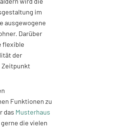
äldern wird die
sgestaltung im
ine ausgewogene
ohner. Darüber
 flexible
ität der
 Zeitpunkt
en
hen Funktionen zu
hr das
Musterhaus
gerne die vielen