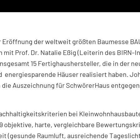
ur Eröffnung der weltweit größten Baumesse BAU
it Prof. Dr. Natalie Eßig (Leiterin des BIRN-In
insgesamt 15 Fertighaushersteller, die in der n
d energiesparende Häuser realisiert haben. J
en die Auszeichnung für SchwörerHaus entgegen
achhaltigkeitskriterien bei Kleinwohnhausbaute
 objektive, harte, vergleichbare Bewertungskri
it (gesunde Raumluft, ausreichende Tageslich