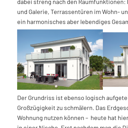
dabei streng nach den Raumfunktionen: 
und Galerie, Terrassentüren im Wohn- u
ein harmonisches aber lebendiges Gesam
Der Grundriss ist ebenso logisch aufgete
Großzügigkeit zu schmälern. Das Erdgesch
Wohnung nutzen können – heute hat hier 
in einer Nische. Erst nachdem man die D