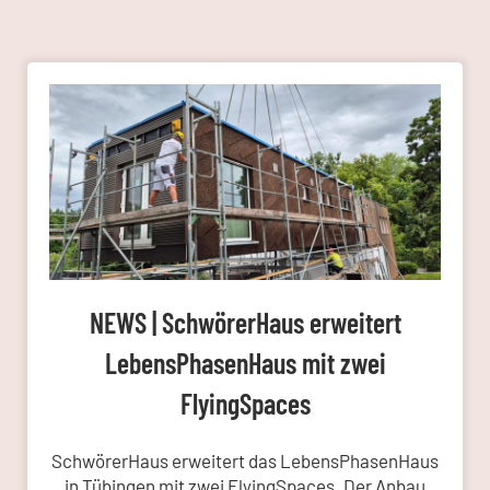
NEWS | SchwörerHaus erweitert
LebensPhasenHaus mit zwei
FlyingSpaces
SchwörerHaus erweitert das LebensPhasenHaus
in Tübingen mit zwei FlyingSpaces. Der Anbau