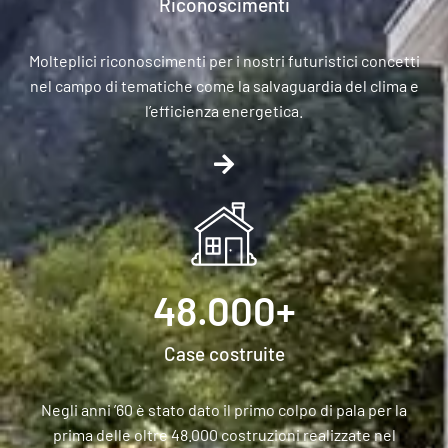
Riconoscimenti
Molteplici riconoscimenti per i nostri futuristici concetti
nel campo di tematiche come la salvaguardia del clima e
l’efficienza energetica.
48.000
+
Case costruite
Negli anni ’60 è stato dato il primo colpo di pala per la
prima delle oltre 48.000 costruzioni realizzate nel