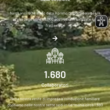
Negli anni ’60 è stato dato il primo colpo di pala per la
prima delle oltre 48.000 costruzioni realizzate nel
frattempo.
1.680
Collaboratori
Nella nostra veste di impresa a conduzione familiare
contiamo nelle nostre sette sedi in Germania circa 1.680