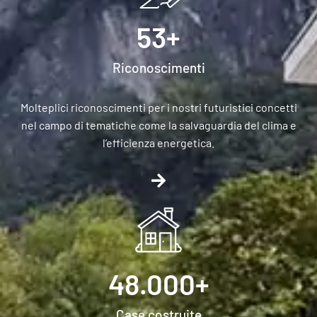
53
+
Riconoscimenti
Molteplici riconoscimenti per i nostri futuristici concetti
nel campo di tematiche come la salvaguardia del clima e
l’efficienza energetica.
48.000
+
Case costruite