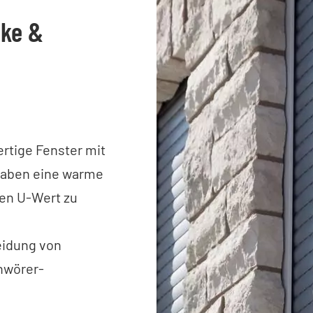
nke &
tige Fenster mit
haben eine warme
ten U-Wert zu
eidung von
chwörer-