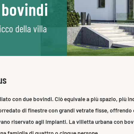
 bovindi
cco della villa
us
iato con due bovindi. Ciò equivale a più spazio, più in
rredato di finestre con grandi vetrate fisse, offrendo c
vano riservato agli impianti. La villetta urbana con bo
una famiglia di quattro o cinque persone.