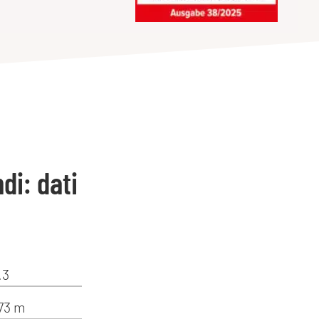
di: dati
.3
,73 m