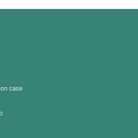
con case
o