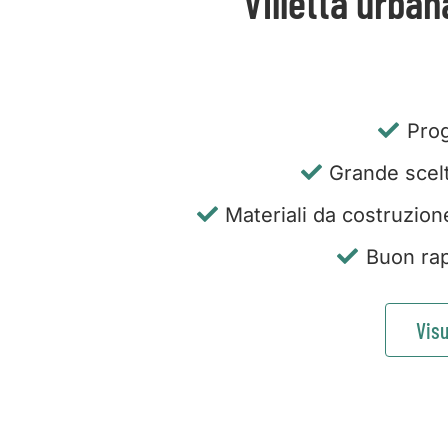
Villetta urban
Prog
Grande scelta
Materiali da costruzion
Buon rap
Visu