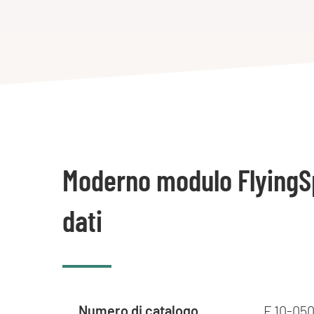
:
Moderno modulo FlyingS
dati
Numero di catalogo
F 10-050