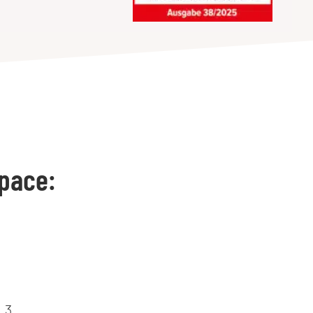
pace:
.3