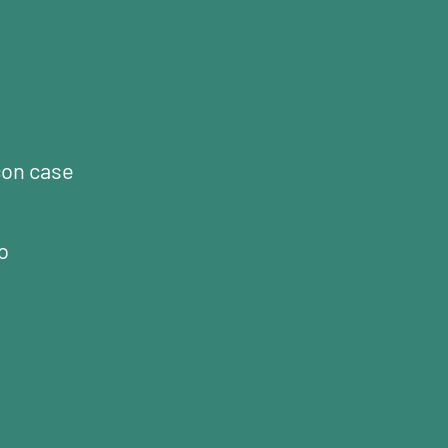
con case
o