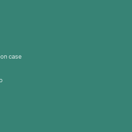
con case
o