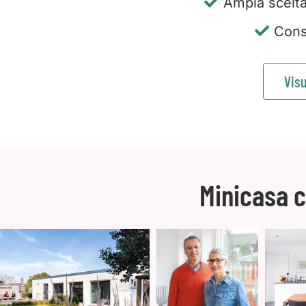
Ampia scelta 
Cons
Visu
Minicasa 