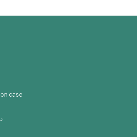
con case
o