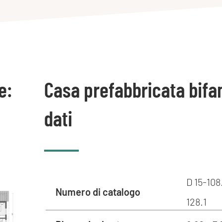
e:
Casa prefabbricata bifam
dati
D 15-108
Numero di catalogo
128.1