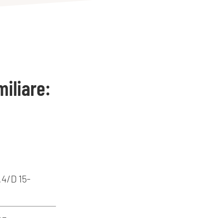
iliare:
.4/D 15-