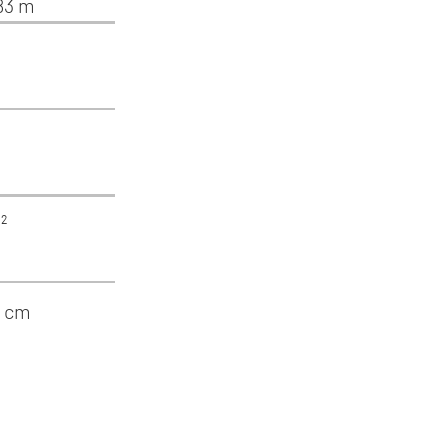
,83 m
²
5 cm