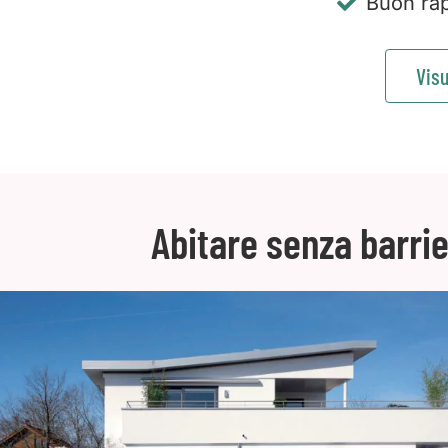
Buon rap
Visu
Abitare senza barri