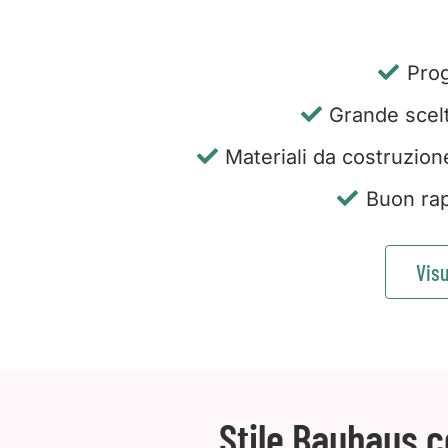
Prog
Grande scelta
Materiali da costruzion
Buon rap
Visu
Stile Bauhaus c