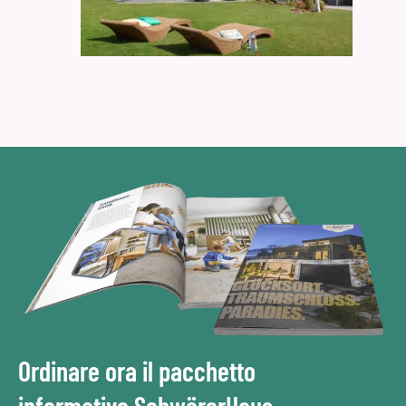
Ordinare ora il pacchetto
informativo SchwörerHaus