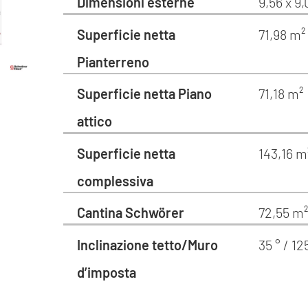
Dimensioni esterne
9,56 x 9
Superficie netta
71,98 m²
Pianterreno
Superficie netta Piano
71,18 m²
attico
Superficie netta
143,16 m
complessiva
Cantina Schwörer
72,55 m
Inclinazione tetto/Muro
35 ° / 1
d’imposta