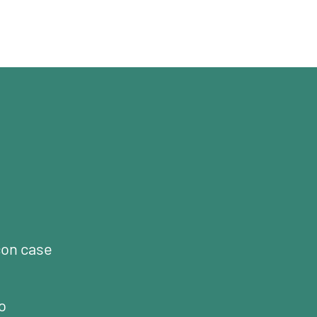
con case
o