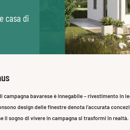
le casa di
aus
tta di campagna bavarese è innegabile – rivestimento in l
onsono design delle finestre denota l’accurata concezio
he il sogno di vivere in campagna si trasformi in realtà.