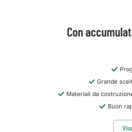
Con accumulato
Prog
Grande scelta
Materiali da costruzion
Buon rap
Visu