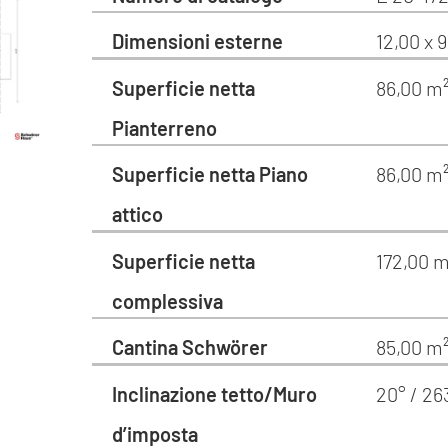
Dimensioni esterne
12,00 x 
Superficie netta
86,00 m
Pianterreno
Superficie netta Piano
86,00 m
attico
Superficie netta
172,00 m
complessiva
Cantina Schwörer
85,00 m
Inclinazione tetto/Muro
20° / 2
d’imposta