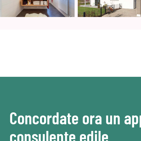
Concordate ora un a
consulente edile