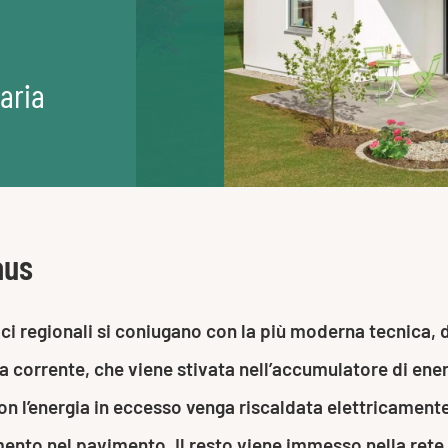
aria
aus
ci regionali si coniugano con la più moderna tecnica, 
corrente, che viene stivata nell’accumulatore di energ
e con l’energia in eccesso venga riscaldata elettricame
mento nel pavimento. Il resto viene immesso nella ret