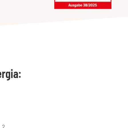
rgia:
.2