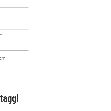
²
²
 cm
taggi