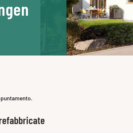
ingen
appuntamento.
refabbricate