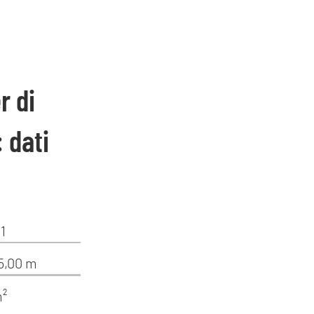
r di
 dati
1
15,00 m
m²