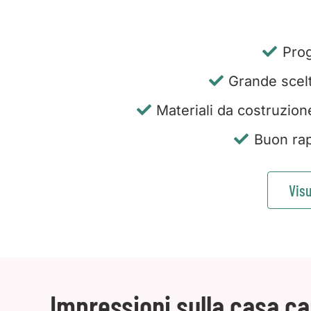
Prog
Grande scelta
Materiali da costruzion
Buon rap
Visu
Impressioni sulla casa c