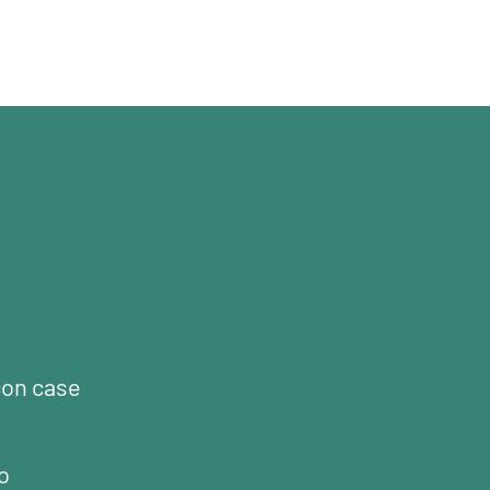
con case
o