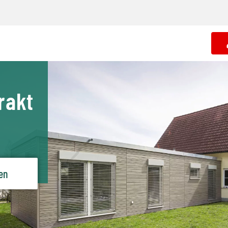
rakt
len