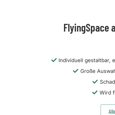
FlyingSpace al
Individuell gestaltbar,
Große Auswah
Schad
Wird f
All