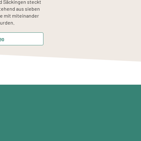
ad Säckingen steckt
tehend aus sieben
le mit miteinander
urden.
eo