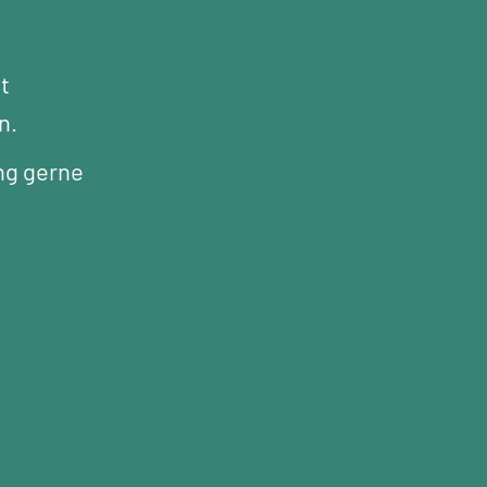
t
n.
ng gerne